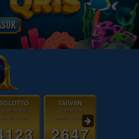
SGLOTTO
TAIWAN
NEWCAST
Fri, 07-08-2026
Fri, 07-08-2026
Fri, 07-08-2026
Periode : ST-2315
Periode : TW-2960
Periode : NC-271
4
1
2
3
2
6
4
7
3
8
0