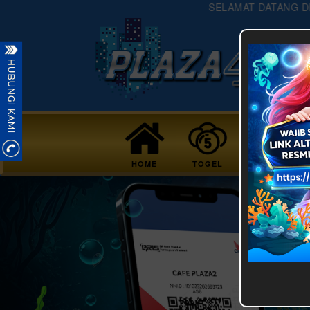
SELAMAT DATANG DI PLA
HOME
TOGEL
SPORTS