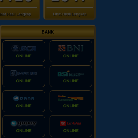
ihat Hasil Lengkap
Lihat Hasil Lengkap
Lihat Hasil Leng
BANK