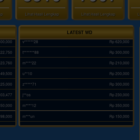
 98,000
m***un
Rp 150,000
ap
Lihat Hasil Lengkap
Lihat Hasil Lengkap
L
100,980
w****07
Rp 300,000
 99,000
f****le
Rp 200,000
LATEST WD
400,000
v******28
Rp 620,000
222,750
t*******88
Rp 300,000
 23,760
m****22
Rp 210,000
 49,500
u**10
Rp 200,000
225,000
z*****71
Rp 300,000
103,477
j**os
Rp 230,000
 50,000
m****12
Rp 350,000
 98,000
m***un
Rp 150,000
100,980
w****07
Rp 300,000
 99,000
f****le
Rp 200,000