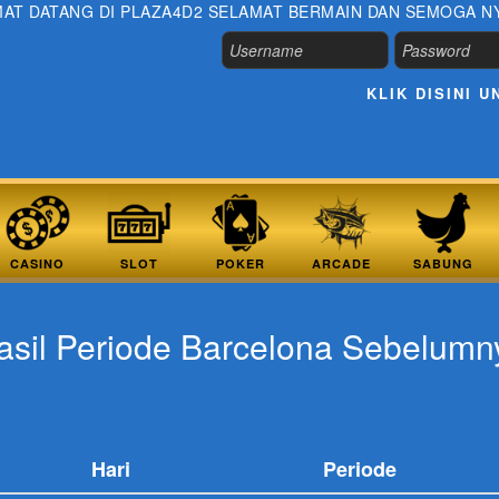
T DATANG DI PLAZA4D2 SELAMAT BERMAIN DAN SEMOGA NYA
KLIK DISINI 
CASINO
SLOT
POKER
ARCADE
SABUNG
asil Periode Barcelona Sebelumn
Hari
Periode