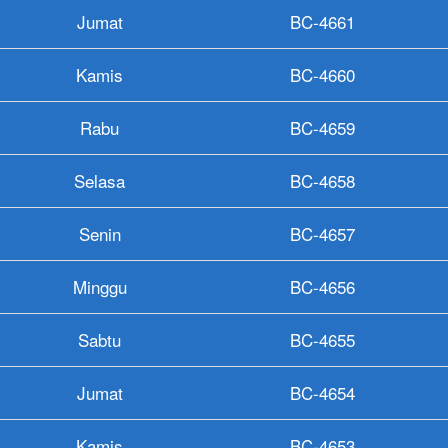
Jumat
BC-4661
Kamis
BC-4660
Rabu
BC-4659
Selasa
BC-4658
Senin
BC-4657
Minggu
BC-4656
Sabtu
BC-4655
Jumat
BC-4654
Kamis
BC-4653