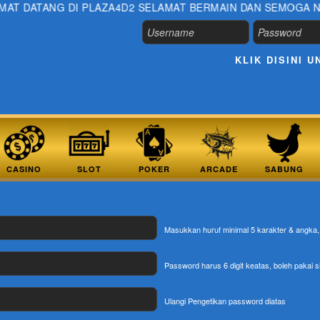
AT DATANG DI PLAZA4D2 SELAMAT BERMAIN DAN SEMOGA NY
KLIK DISINI 
CASINO
SLOT
POKER
ARCADE
SABUNG
Masukkan huruf minimal 5 karakter & angka,
Password harus 6 digit keatas, boleh pakai s
Ulangi Pengetikan password diatas