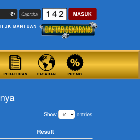
MASUK
UNTUK BANTUAN
PERATURAN
PASARAN
PROMO
nya
Show
entries
Result